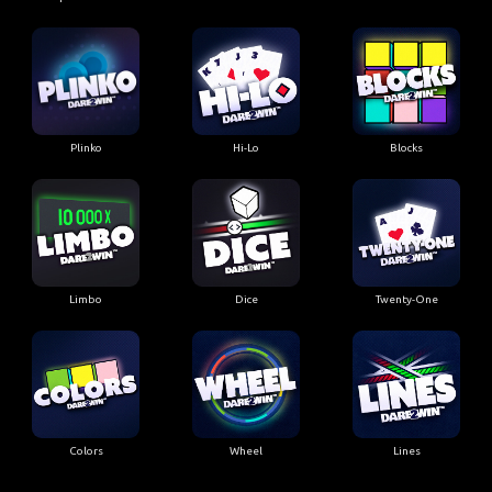
Plinko
Hi-Lo
Blocks
Limbo
Dice
Twenty-One
Colors
Wheel
Lines