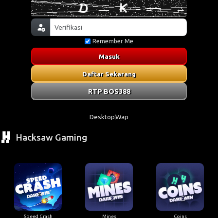
Remember Me
Masuk
Daftar Sekarang
RTP BOS388
Desktop
Wap
Hacksaw Gaming
Speed Crash
Mines
Coins